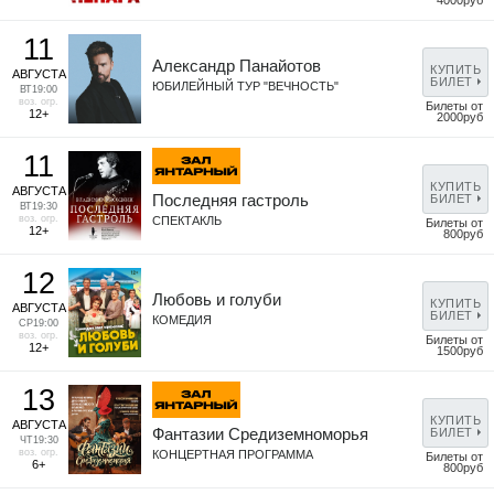
4000руб
11
Александр Панайотов
КУПИТЬ
АВГУСТА
БИЛЕТ
ЮБИЛЕЙНЫЙ ТУР "ВЕЧНОСТЬ"
ВТ
19:00
воз. огр.
Билеты от
12+
2000руб
11
КУПИТЬ
АВГУСТА
Последняя гастроль
БИЛЕТ
ВТ
19:30
воз. огр.
СПЕКТАКЛЬ
Билеты от
12+
800руб
12
Любовь и голуби
КУПИТЬ
АВГУСТА
БИЛЕТ
КОМЕДИЯ
СР
19:00
воз. огр.
Билеты от
12+
1500руб
13
КУПИТЬ
АВГУСТА
Фантазии Средиземноморья
БИЛЕТ
ЧТ
19:30
воз. огр.
КОНЦЕРТНАЯ ПРОГРАММА
Билеты от
6+
800руб