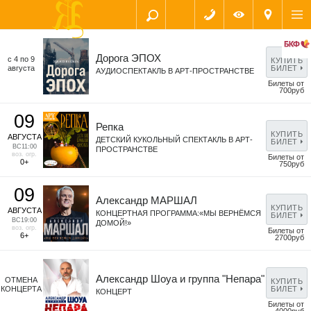
Дорога ЭПОХ
с 4 по 9
КУПИТЬ
августа
БИЛЕТ
АУДИОСПЕКТАКЛЬ В АРТ-ПРОСТРАНСТВЕ
Билеты от
700руб
09
Репка
КУПИТЬ
АВГУСТА
ДЕТСКИЙ КУКОЛЬНЫЙ СПЕКТАКЛЬ В АРТ-
БИЛЕТ
ВС
11:00
ПРОСТРАНСТВЕ
воз. огр.
Билеты от
0+
750руб
09
Александр МАРШАЛ
КУПИТЬ
АВГУСТА
КОНЦЕРТНАЯ ПРОГРАММА:«МЫ ВЕРНЁМСЯ
БИЛЕТ
ВС
19:00
ДОМОЙ!»
воз. огр.
Билеты от
6+
2700руб
Александр Шоуа и группа "Непара"
ОТМЕНА
КУПИТЬ
КОНЦЕРТА
БИЛЕТ
КОНЦЕРТ
Билеты от