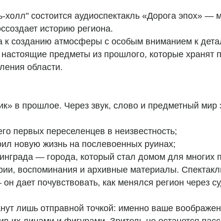
ь-холл" состоится аудиоспектакль «Дорога эпох» —
оссоздает историю региона.
а к созданию атмосферы с особым вниманием к дета
 настоящие предметы из прошлого, которые хранят 
ления области.
к» в прошлое. Через звук, слово и предметный мир 
щего первых переселенцев в неизвестность;
роил новую жизнь на послевоенных руинах;
инграда — города, который стал домом для многих 
рии, воспоминания и архивные материалы. Спектакл
 он дает почувствовать, как менялся регион через с
анут лишь отправной точкой: именно ваше воображе