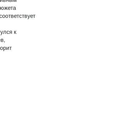
сивным
сюжета
соответствует
улся к
в,
ворит