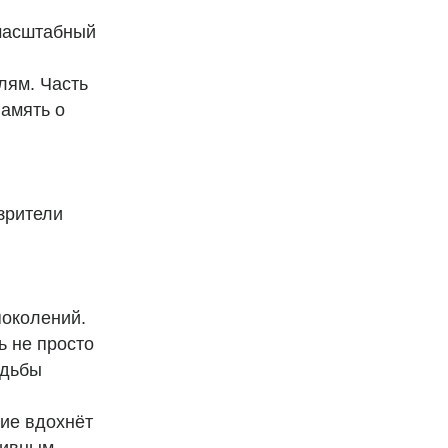
 масштабный
лям. Часть
память о
зрители
поколений.
ь не просто
удьбы
ние вдохнёт