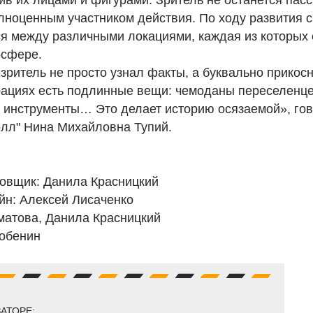
ив их лицами и фигурами. Зритель не останется пас
лноценным участником действия. По ходу развития 
я между различными локациями, каждая из которых 
осфере.
зритель не просто узнал факты, а буквально прикосн
рациях есть подлинные вещи: чемоданы переселенце
 инструменты… Это делает историю осязаемой», го
олл" Нина Михайловна Тупий.
новщик: Данила Красницкий
йн: Алексей Лисаченко
матова, Данила Красницкий
обенин
АТОРЕ: