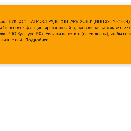
ласие ГБУК КО "ТЕАТР ЭСТРАДЫ "ЯНТАРЬ-ХОЛЛ" (ИНН 3917041074) 
айте в целях функционирования сайта, проведения статистических 
ка, PRO.Культура.РФ). Если вы не хотите (не согласны), чтобы в
окиньте сайт.
Подробнее
АФИША
БИЛЕТЫ
О ТЕАТРЕ
ПАРТНЕРАМ
О НАС
Аренда Зала
Наша история
Технический райдер
Документы
тов
План сцены
Доступная среда
Конференц-залы
«Антитеррор»
еатре