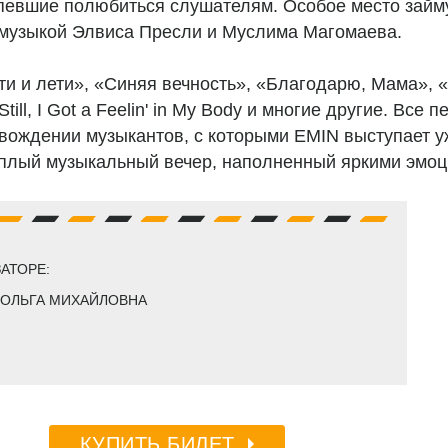
певшие полюбиться слушателям. Особое место займу
музыкой Элвиса Пресли и Муслима Магомаева.
ти и лети», «Синяя вечность», «Благодарю, Мама», 
ll, I Got a Feelin' in My Body и многие другие. Все п
вождении музыкантов, с которыми EMIN выступает уж
теплый музыкальный вечер, наполненный яркими эмоц
АТОРЕ:
А ОЛЬГА МИХАЙЛОВНА
КУПИТЬ БИЛЕТ