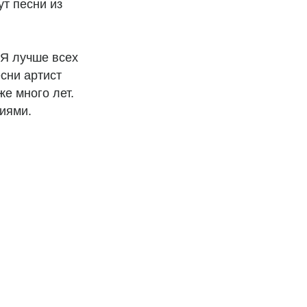
т песни из
«Я лучше всех
есни артист
е много лет.
иями.