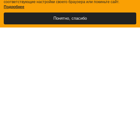
соответствующие настройки своего браузера или покиньте сайт.
Подробнее
Понятно, спасибо
АФИША
БИЛЕТЫ
О ТЕАТРЕ
ЗРИТЕЛЯМ
Купить билеты
Кассы
Порядок возврата билетов
Схема зала
Правила поведения в театре
ПАРТНЕРАМ
Аренда Зала
Технический райдер