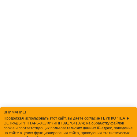
ВНИМАНИЕ!
Продолжая использовать этот сайт, вы даете согласие ГБУК КО "ТЕАТР
ЭСТРАДЫ "ЯНТАРЬ-ХОЛЛ" (ИНН 3917041074) на обработку файлов
cookie и соответствующих пользовательских данных IP-адрес, поведение
на сайте в целях функционирования сайта, проведения статистических