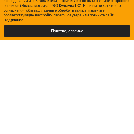
исследований и веб-аналитики, в том числе с использованием сторонних
сервисов (Яндекс метрика, PRO.Культура.РФ). Если вы не хотите (не
согласны), чтобы ваши данные обрабатывались, измените
соответствующие настройки своего браузера или покиньте сайт.
Подробнее
Понятно, спасибо
АФИША
БИЛЕТЫ
О ТЕАТРЕ
ЗРИТЕЛЯМ
Купить билеты
Кассы
Порядок возврата билетов
Схема зала
Правила поведения в театре
ПАРТНЕРАМ