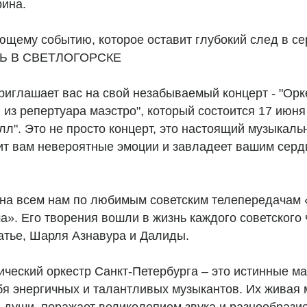
рина.
ющему событию, которое оставит глубокий след в с
ОВЬ В СВЕТЛОГОРСКЕ
иглашает вас на свой незабываемый концерт - "Орк
 из репертуара маэстро", который состоится 17 июня
лл". Это не просто концерт, это настоящий музыкаль
ит вам невероятные эмоции и завладеет вашим серд
на всем нам по любимым советским телепередачам 
». Его творения вошли в жизнь каждого советского
атье, Шарля Азнавура и Далиды.
еский оркестр Санкт-Петербурга – это истинные ма
бя энергичных и талантливых музыкантов. Их живая 