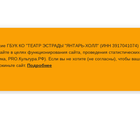
ласие ГБУК КО "ТЕАТР ЭСТРАДЫ "ЯНТАРЬ-ХОЛЛ" (ИНН 3917041074) 
айте в целях функционирования сайта, проведения статистических 
ка, PRO.Культура.РФ). Если вы не хотите (не согласны), чтобы в
окиньте сайт.
Подробнее
АФИША
БИЛЕТЫ
О ТЕАТРЕ
ПАРТНЕРАМ
О НАС
Аренда Зала
Наша история
Технический райдер
Документы