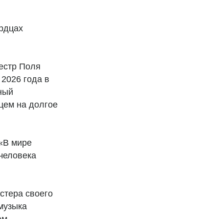
ердцах
естр Поля
 2026 года в
ный
цем на долгое
«В мире
 человека
стера своего
музыка