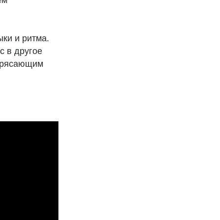
ем
ыки и ритма.
с в другое
отрясающим