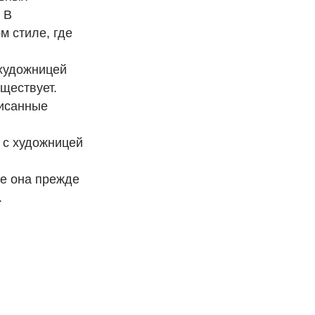
 В
м стиле, где
 художницей
уществует.
писанные
 с художницей
де она прежде
.