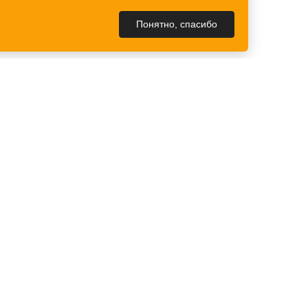
Понятно, спасибо
КОНТАКТЫ
Контакты
Схема проезда
Вакансии
Написать нам
м: